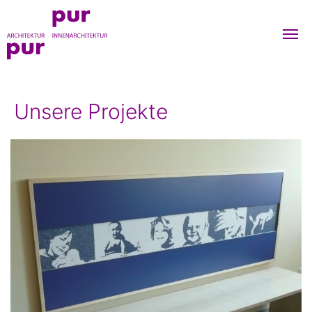
Me
um
purpur-
architekten
Unsere Projekte