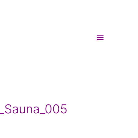
Menü
umschalten
f_Sauna_005