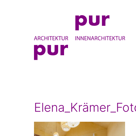
purpur-
architekten
Elena_Krämer_Fo