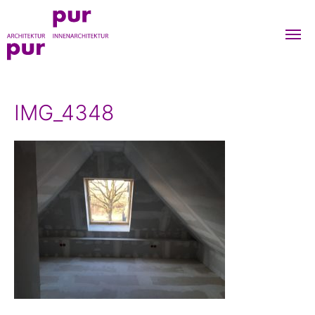
Me
um
purpur-
architekten
IMG_4348